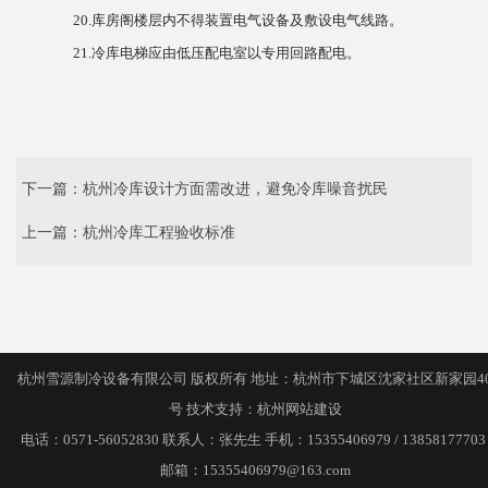
20.库房阁楼层内不得装置电气设备及敷设电气线路。
21.冷库电梯应由低压配电室以专用回路配电。
下一篇：
杭州冷库设计方面需改进，避免冷库噪音扰民
上一篇：
杭州冷库工程验收标准
杭州雪源制冷设备有限公司 版权所有 地址：杭州市下城区沈家社区新家园4
号 技术支持：
杭州网站建设
电话：0571-56052830 联系人：张先生 手机：15355406979 / 1385817770
邮箱：
15355406979@163.com