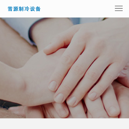
首
页
关
于
产
我
品
成
们
展
功
新
示
案
闻
留
例
资
言
联
讯
咨
系
询
我
们