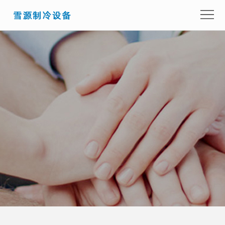
首
页
关
于
产
我
品
成
们
展
功
新
示
案
闻
留
例
资
言
联
讯
咨
系
询
我
们