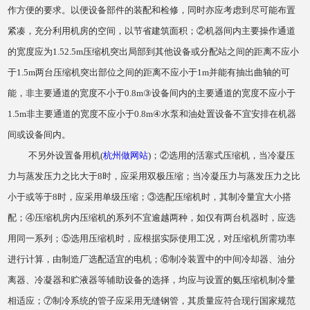
作方便的要求。以便设备部件的装配和检修，同时亦应考虑到尽可能布置
紧凑，充分利用机房的空间，以节省建筑面积；②机器间内主要操作通道
的宽度应为1.52.5m压缩机突出局部到其他设备或分配站之间的距离不应小
于1.5m两台压缩机突出部位之间的距离不应小于1m并能有抽出曲轴的可
能，非主要通道的宽度不小于0.8m③设备间内的主要通道的宽度不应小于
1.5m非主要通道的宽度不应小于0.8m④水泵和油处置设备不宜安排在机器
间或设备间内。
不另外设置备用机(
杭州做网站
)；②选用的活塞式压缩机，当冷凝压
力与蒸发压力之比大于8时，应采用双极压缩；当冷凝压力与蒸发压力之比
小于或等于8时，应采用单级压缩；③选配压缩机时，其制冷量宜大小搭
配；④压缩机房内压缩机的系列不宜逾越两种，如仅有两台机器时，应选
用同一系列；⑤选用压缩机时，应根据实际使用工况，对压缩机所需功率
进行计算，由制造厂选配适宜的电机；⑥制冷装置中的中间冷却器、油分
离器、冷凝器和贮液器等辅助设备的选择，均应与设置的氨压缩机制冷量
相适应；⑦制冷系统的管子应采用无缝钢管，其质量应符合现行国家规范