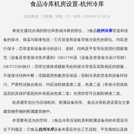
食品冷库机房设置-杭州冷库
信息来源：互联网 浏览：211 时间：2016/4/1 21:56:16
将发生凝结水滴的部位和形成冷桥的部位， 3食品
杭州冷库
管道和设
备的保冷、保温与刷漆包括：①凡管道和设备导致冷损失的部位。均应进
行保冷；②管道和设备保冷的设计、选材、结构及平安等应按现行国家规
范《设备及管道保冷技术通则》GB11790及《设备及管道保冷设计导则》
GB/T15586执行；③穿过墙体或楼板等处的保冷管道应采取相应的措施，
不使保冷结构中断；④隔霜用热氨管应保温；⑤制冷系统管道和设备经排
污、严密性试验合格后，均应涂防锈底漆二道，色漆二道（有保冷层或保
温层的其保护面层的外表面涂色漆二道）光滑排管可仅刷防锈漆二道。
机房通常划分为压缩机间、附属设备间等。 食品冷库机房设置在主要
建筑物旁侧的附属建筑物中。
并需要有适当的空间， 1食品冷库压缩机房和附属设备间的布置应符
合下列规定：①食品
杭州冷库
设备布置应符合工艺流程、平安规程以及操