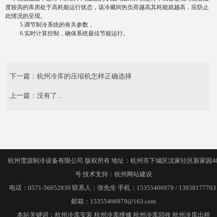
度较高的库房处于高耗能运行状态，该冷藏间热负荷越高其耗能就越高，应防止
此情况的呈现。
5.调节制冷系统的有关参数，
6.实时计算控制，确保系统最佳节能运行。
下一篇：
杭州冷库的压缩机怎样正确选择
上一篇：没有了...
杭州雪源制冷设备有限公司 版权所有 地址：杭州市下城区沈家社区新家园4
号 技术支持：
杭州网站建设
电话：0571-56052830 联系人：张先生 手机：15355406979 / 1385817770
邮箱：
15355406979@163.com
本站关键词：
杭州冷库安装
杭州冷库维修
杭州冷库回收
杭州冷库出租