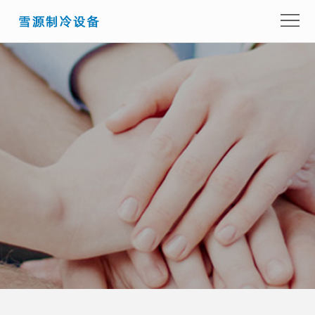
首
页
关
于
产
我
品
成
们
展
功
新
示
案
闻
留
例
资
言
联
讯
咨
系
询
我
们