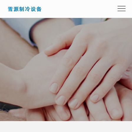
首
页
关
于
产
我
品
成
们
展
功
新
示
案
闻
留
例
资
言
联
讯
咨
系
询
我
们